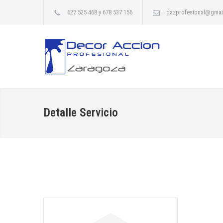
627 525 468 y 678 537 156
dazprofesional@gmai
Detalle Servicio