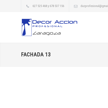
627 525 468 y 678 537 156
dazprofesional@gmai
FACHADA 13