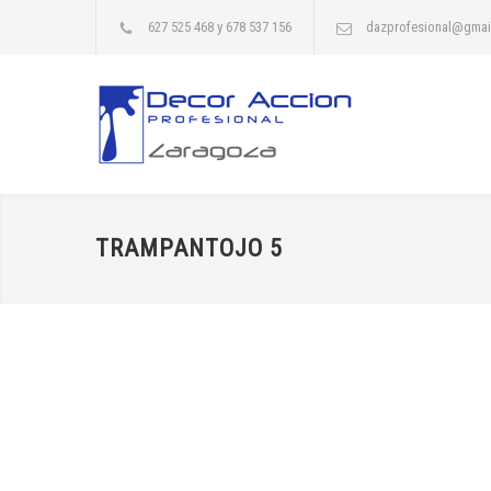
627 525 468 y 678 537 156
dazprofesional@gmai
TRAMPANTOJO 5