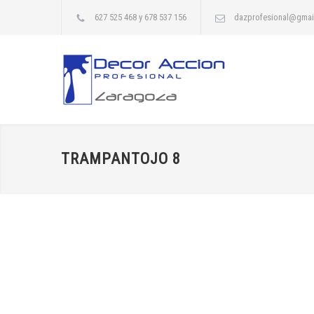
627 525 468 y 678 537 156
dazprofesional@gmai
TRAMPANTOJO 8