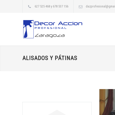
627 525 468 y 678 537 156
dazprofesional@gmai
ALISADOS Y PÁTINAS