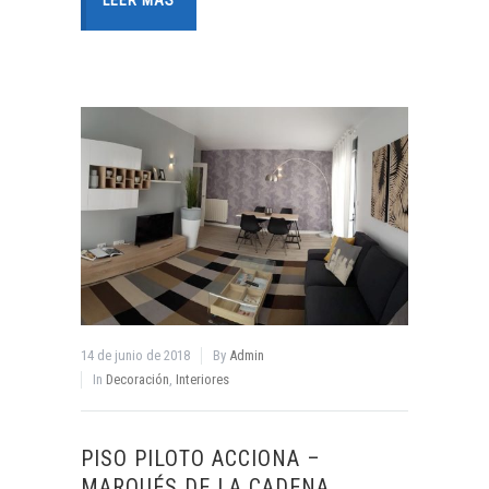
LEER MÁS
14 de junio de 2018
By
Admin
In
Decoración
,
Interiores
PISO PILOTO ACCIONA –
MARQUÉS DE LA CADENA