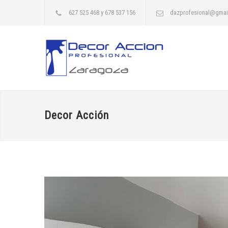
627 525 468 y 678 537 156
dazprofesional@gmai
Decor Acción