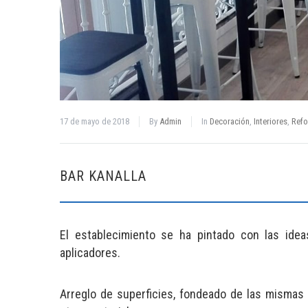
17 de mayo de 2018
By
Admin
In
Decoración
,
Interiores
,
Ref
BAR KANALLA
El establecimiento se ha pintado con las ide
aplicadores.
Arreglo de superficies, fondeado de las mismas