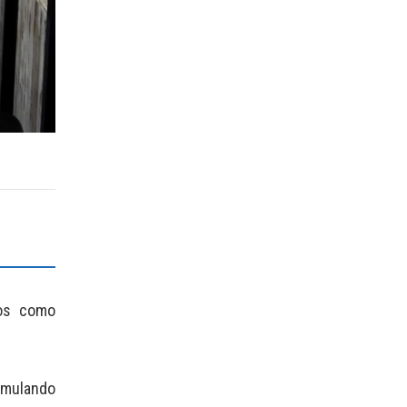
ros como
imulando