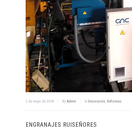
2 de mayo de 2018
By
Admin
In
Decoración
,
Reformas
ENGRANAJES RUISEÑORES