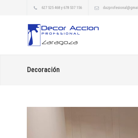
627 525 468 y 678 537 156
dazprofesional@gmai
Decoración