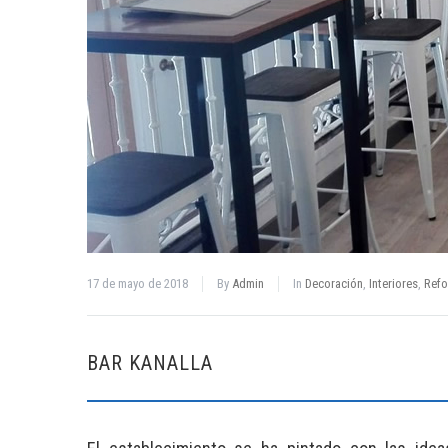
17 de mayo de 2018
By
Admin
In
Decoración
,
Interiores
,
Ref
BAR KANALLA