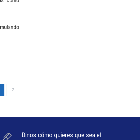
ros como
imulando
2
Dinos cómo quieres que sea el