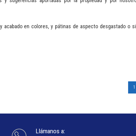
as y sugerencias aportadas por la propiedad y por nosot
 y acabado en colores, y pátinas de aspecto desgastado o s
1
Llámanos a: