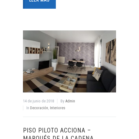
LEER MÁS
14 de junio de 2018
By
Admin
In
Decoración
,
Interiores
PISO PILOTO ACCIONA –
MARQUÉS DE LA CADENA